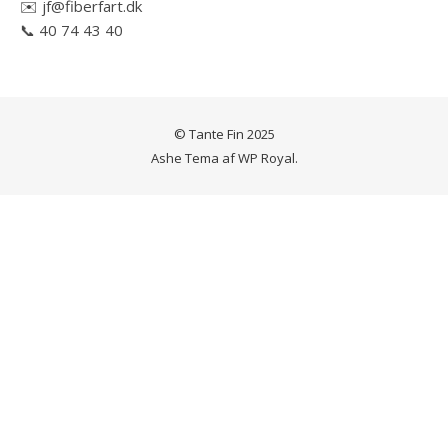
✉️ jf@fiberfart.dk
📞 40 74 43 40
© Tante Fin 2025
Ashe Tema af
WP Royal
.