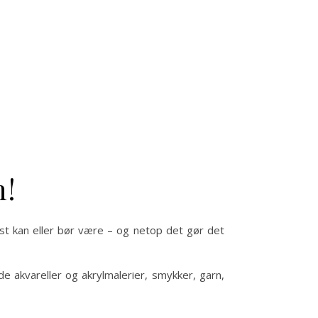
n!
nst kan eller bør være – og netop det gør det
de akvareller og akrylmalerier, smykker, garn,